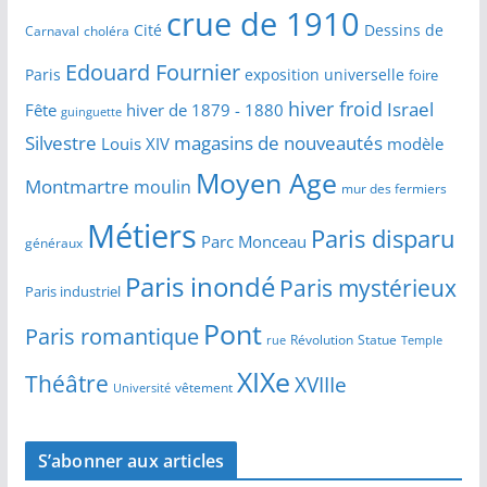
crue de 1910
Cité
Dessins de
Carnaval
choléra
Edouard Fournier
Paris
exposition universelle
foire
hiver froid
Israel
Fête
hiver de 1879 - 1880
guinguette
Silvestre
magasins de nouveautés
Louis XIV
modèle
Moyen Age
Montmartre
moulin
mur des fermiers
Métiers
Paris disparu
Parc Monceau
généraux
Paris inondé
Paris mystérieux
Paris industriel
Pont
Paris romantique
Révolution
Statue
Temple
rue
XIXe
Théâtre
XVIIIe
vêtement
Université
S’abonner aux articles