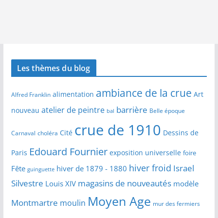
Les thèmes du blog
ambiance de la crue
alimentation
Art
Alfred Franklin
barrière
atelier de peintre
nouveau
Belle époque
bal
crue de 1910
Cité
Dessins de
Carnaval
choléra
Edouard Fournier
Paris
exposition universelle
foire
hiver froid
Israel
Fête
hiver de 1879 - 1880
guinguette
Silvestre
magasins de nouveautés
Louis XIV
modèle
Moyen Age
Montmartre
moulin
mur des fermiers