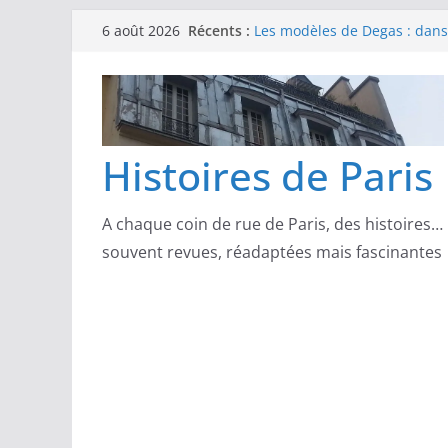
Passer
Les modèles de Pierre‑August
Récents :
6 août 2026
au
complicités au cœur de l’im
Les modèles de Degas : danse
contenu
d’un Paris moderne
Les modèles de Manet : entre
scandale
Les modèles de Claude Monet
Histoires de Paris
derrière l’impressionnisme
Les modèles de Toulouse-Laut
confidences de la Belle Épo
A chaque coin de rue de Paris, des histoires…
souvent revues, réadaptées mais fascinantes