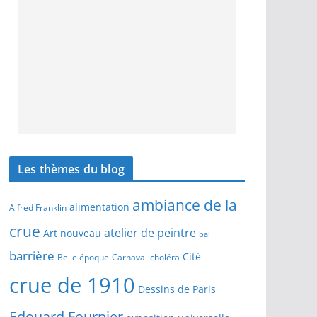
Les thèmes du blog
ambiance de la
alimentation
Alfred Franklin
crue
atelier de peintre
Art nouveau
bal
barrière
Cité
Belle époque
Carnaval
choléra
crue de 1910
Dessins de Paris
Edouard Fournier