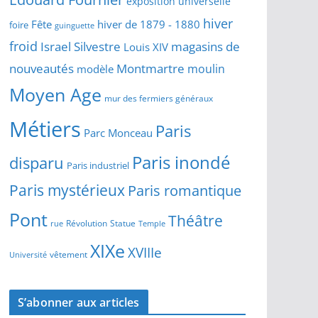
exposition universelle
hiver
Fête
hiver de 1879 - 1880
foire
guinguette
froid
Israel Silvestre
magasins de
Louis XIV
Montmartre
nouveautés
moulin
modèle
Moyen Age
mur des fermiers généraux
Métiers
Paris
Parc Monceau
Paris inondé
disparu
Paris industriel
Paris mystérieux
Paris romantique
Pont
Théâtre
Révolution
Statue
Temple
rue
XIXe
XVIIIe
vêtement
Université
S’abonner aux articles