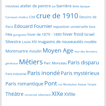
barrière
atelier de peintre
nouveau
Belle époque
bal
crue de 1910
Cité
Dessins de
Carnaval
choléra
Edouard Fournier
Paris
exposition universelle
foire
hiver froid
Israel
Fête
hiver de 1879 - 1880
guinguette
Silvestre
magasins de nouveautés
Louis XIV
modèle
Moyen Age
Montmartre
moulin
mur des fermiers
Métiers
Paris disparu
Parc Monceau
généraux
Paris inondé
Paris mystérieux
Paris industriel
Pont
Paris romantique
Révolution
Statue
Temple
rue
XIXe
Théâtre
XVIIIe
vêtement
Université