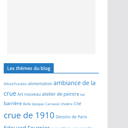
Les thèmes du blog
ambiance de la
alimentation
Alfred Franklin
crue
atelier de peintre
Art nouveau
bal
barrière
Cité
Belle époque
Carnaval
choléra
crue de 1910
Dessins de Paris
Edouard Fournier