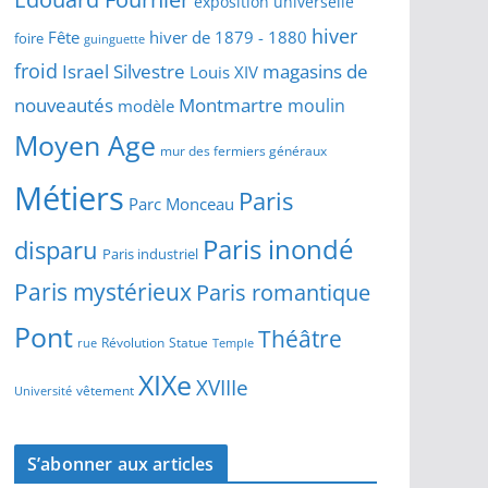
exposition universelle
hiver
Fête
hiver de 1879 - 1880
foire
guinguette
froid
Israel Silvestre
magasins de
Louis XIV
Montmartre
nouveautés
moulin
modèle
Moyen Age
mur des fermiers généraux
Métiers
Paris
Parc Monceau
Paris inondé
disparu
Paris industriel
Paris mystérieux
Paris romantique
Pont
Théâtre
Révolution
Statue
Temple
rue
XIXe
XVIIIe
vêtement
Université
S’abonner aux articles