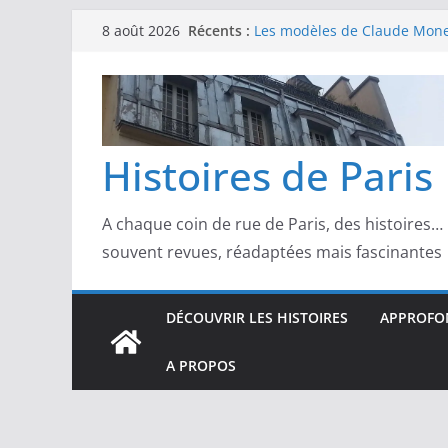
Passer
Récents :
Les modèles de Claude Monet
8 août 2026
au
derrière l’impressionnisme
Les modèles de Toulouse-Laut
contenu
confidences de la Belle Épo
Les modèles de Pierre‑August
complicités au cœur de l’im
Les modèles de Degas : danse
Histoires de Paris
d’un Paris moderne
Les modèles de Manet : entre
scandale
A chaque coin de rue de Paris, des histoires…
souvent revues, réadaptées mais fascinantes
DÉCOUVRIR LES HISTOIRES
APPROFON
A PROPOS