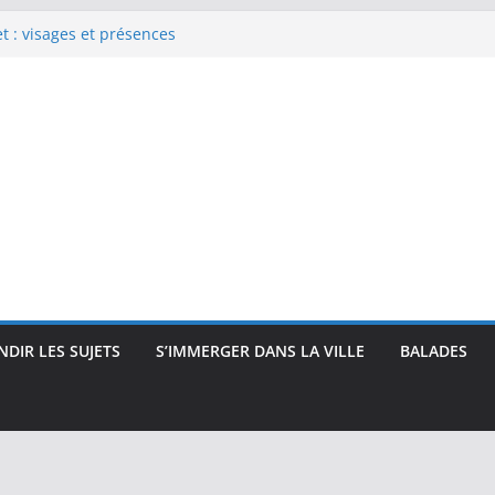
 : visages et présences
rec : visages, corps et
que
e Renoir : visages, corps et
pressionnisme
uses, travailleuses et visages
 intimité, modernité et
DIR LES SUJETS
S’IMMERGER DANS LA VILLE
BALADES