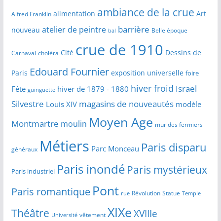
ambiance de la crue
alimentation
Art
Alfred Franklin
barrière
atelier de peintre
nouveau
Belle époque
bal
crue de 1910
Cité
Dessins de
Carnaval
choléra
Edouard Fournier
Paris
exposition universelle
foire
hiver froid
Israel
Fête
hiver de 1879 - 1880
guinguette
Silvestre
magasins de nouveautés
Louis XIV
modèle
Moyen Age
Montmartre
moulin
mur des fermiers
Métiers
Paris disparu
Parc Monceau
généraux
Paris inondé
Paris mystérieux
Paris industriel
Pont
Paris romantique
Révolution
Statue
Temple
rue
XIXe
Théâtre
XVIIIe
vêtement
Université