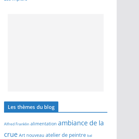
Les thèmes du blog
ambiance de la
alimentation
Alfred Franklin
crue
atelier de peintre
Art nouveau
bal