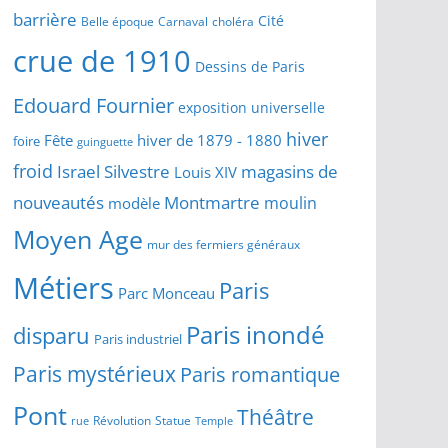
barrière
Cité
Belle époque
Carnaval
choléra
crue de 1910
Dessins de Paris
Edouard Fournier
exposition universelle
hiver
Fête
hiver de 1879 - 1880
foire
guinguette
froid
Israel Silvestre
magasins de
Louis XIV
Montmartre
nouveautés
moulin
modèle
Moyen Age
mur des fermiers généraux
Métiers
Paris
Parc Monceau
Paris inondé
disparu
Paris industriel
Paris mystérieux
Paris romantique
Pont
Théâtre
Révolution
Statue
Temple
rue