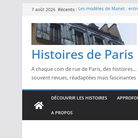
Passer
Récents :
Les modèles de Manet : entre
7 août 2026
au
scandale
Les modèles de Claude Monet
contenu
derrière l’impressionnisme
Les modèles de Toulouse-Laut
confidences de la Belle Épo
Les modèles de Pierre‑August
Histoires de Paris
complicités au cœur de l’im
Les modèles de Degas : danse
d’un Paris moderne
A chaque coin de rue de Paris, des histoires…
souvent revues, réadaptées mais fascinantes
DÉCOUVRIR LES HISTOIRES
APPROFON
A PROPOS