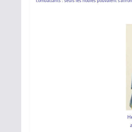
combattants : seuls les nobles pouvaient s’affron
H