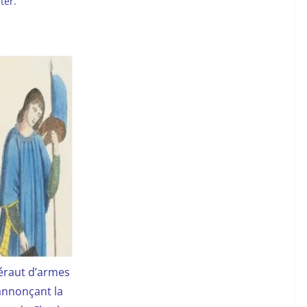
ter.
éraut d’armes
annonçant la