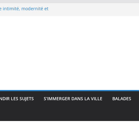
 intimité, modernité et
 : visages et présences
rec : visages, corps et
que
e Renoir : visages, corps et
pressionnisme
uses, travailleuses et visages
DIR LES SUJETS
S’IMMERGER DANS LA VILLE
BALADES