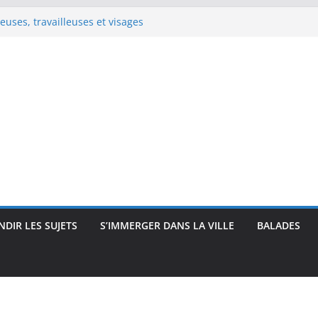
uses, travailleuses et visages
 intimité, modernité et
 : visages et présences
rec : visages, corps et
que
e Renoir : visages, corps et
pressionnisme
DIR LES SUJETS
S’IMMERGER DANS LA VILLE
BALADES