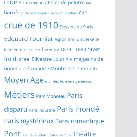
crue
atelier de peintre
Art nouveau
bal
barrière
Cité
Belle époque
Carnaval
choléra
crue de 1910
Dessins de Paris
Edouard Fournier
exposition universelle
hiver
Fête
hiver de 1879 - 1880
foire
guinguette
froid
Israel Silvestre
magasins de
Louis XIV
Montmartre
nouveautés
moulin
modèle
Moyen Age
mur des fermiers généraux
Métiers
Paris
Parc Monceau
Paris inondé
disparu
Paris industriel
Paris mystérieux
Paris romantique
Pont
Théâtre
Révolution
Statue
Temple
rue