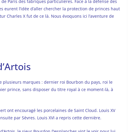
e de Paris des fabriques particulières. Face à la défense des
s eurent l’idée d’aller chercher la protection de princes haut
utur Charles X fut de ce là. Nous évoquons ici l’aventure de
d’Artois
re plusieurs marques : dernier roi Bourbon du pays, roi le
ier prince, sans disposer du titre royal à ce moment-là, à
lbert ont encouragé les porcelaines de Saint Cloud. Louis XV
suite par Sèvres. Louis XVI a repris cette dernière.
d’Artois, le sieur Bourdon Desplanches vint le voir pour lui