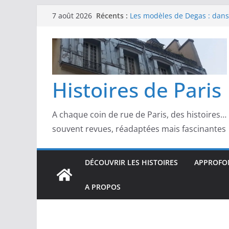
Passer
Récents :
Les modèles de Degas : danse
7 août 2026
au
d’un Paris moderne
Les modèles de Manet : entre
contenu
scandale
Les modèles de Claude Monet
derrière l’impressionnisme
Les modèles de Toulouse-Laut
Histoires de Paris
confidences de la Belle Épo
Les modèles de Pierre‑August
complicités au cœur de l’im
A chaque coin de rue de Paris, des histoires…
souvent revues, réadaptées mais fascinantes
DÉCOUVRIR LES HISTOIRES
APPROFON
A PROPOS