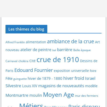
Les thèmes du blog
ambiance de la crue
alimentation
Art
Alfred Franklin
barrière
atelier de peintre
nouveau
Belle époque
bal
crue de 1910
Cité
Dessins de
Carnaval
choléra
Edouard Fournier
Paris
exposition universelle
foire
hiver froid
Israel
Fête
hiver de 1879 - 1880
guinguette
Silvestre
magasins de nouveautés
Louis XIV
modèle
Moyen Age
Montmartre
moulin
mur des fermiers
Métiers
Paris disparu