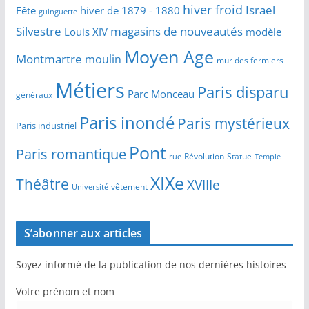
hiver froid
Israel
Fête
hiver de 1879 - 1880
guinguette
Silvestre
magasins de nouveautés
Louis XIV
modèle
Moyen Age
Montmartre
moulin
mur des fermiers
Métiers
Paris disparu
Parc Monceau
généraux
Paris inondé
Paris mystérieux
Paris industriel
Pont
Paris romantique
Révolution
Statue
Temple
rue
XIXe
Théâtre
XVIIIe
vêtement
Université
S’abonner aux articles
Soyez informé de la publication de nos dernières histoires
Votre prénom et nom