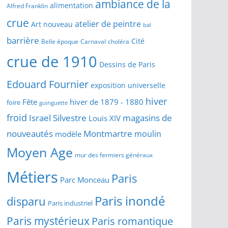
ambiance de la
alimentation
Alfred Franklin
crue
atelier de peintre
Art nouveau
bal
barrière
Cité
Belle époque
Carnaval
choléra
crue de 1910
Dessins de Paris
Edouard Fournier
exposition universelle
hiver
Fête
hiver de 1879 - 1880
foire
guinguette
froid
Israel Silvestre
magasins de
Louis XIV
Montmartre
nouveautés
moulin
modèle
Moyen Age
mur des fermiers généraux
Métiers
Paris
Parc Monceau
Paris inondé
disparu
Paris industriel
Paris mystérieux
Paris romantique