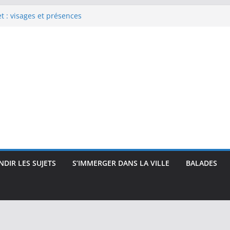
 : visages et présences
rec : visages, corps et
que
e Renoir : visages, corps et
pressionnisme
uses, travailleuses et visages
 intimité, modernité et
DIR LES SUJETS
S’IMMERGER DANS LA VILLE
BALADES