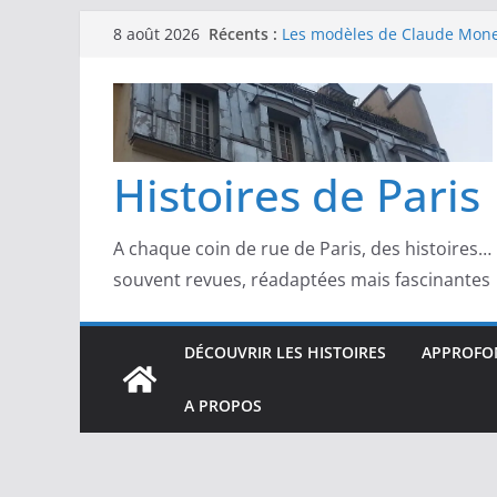
Passer
Récents :
Les modèles de Claude Monet
8 août 2026
au
derrière l’impressionnisme
Les modèles de Toulouse-Laut
contenu
confidences de la Belle Épo
Les modèles de Pierre‑August
complicités au cœur de l’im
Les modèles de Degas : danse
Histoires de Paris
d’un Paris moderne
Les modèles de Manet : entre
scandale
A chaque coin de rue de Paris, des histoires…
souvent revues, réadaptées mais fascinantes
DÉCOUVRIR LES HISTOIRES
APPROFON
A PROPOS