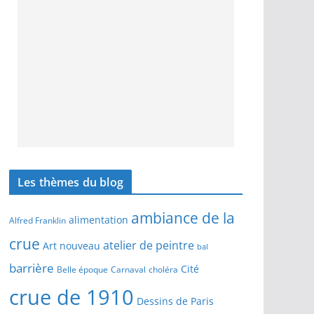
Les thèmes du blog
ambiance de la
alimentation
Alfred Franklin
crue
atelier de peintre
Art nouveau
bal
barrière
Cité
Belle époque
Carnaval
choléra
crue de 1910
Dessins de Paris