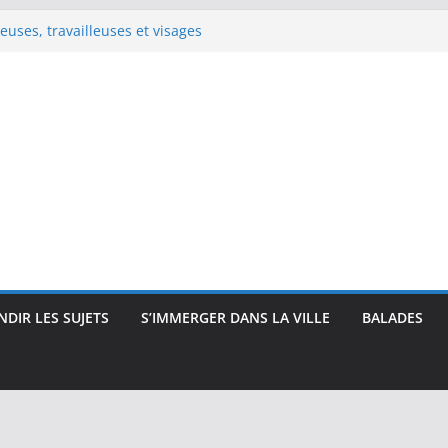
e Renoir : visages, corps et
pressionnisme
uses, travailleuses et visages
 intimité, modernité et
 : visages et présences
rec : visages, corps et
que
DIR LES SUJETS
S’IMMERGER DANS LA VILLE
BALADES