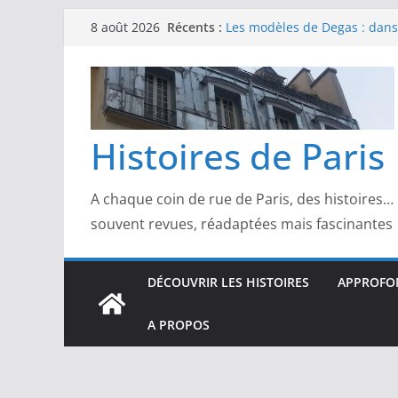
Passer
Les modèles de Pierre‑August
Récents :
8 août 2026
au
complicités au cœur de l’im
Les modèles de Degas : danse
contenu
d’un Paris moderne
Les modèles de Manet : entre
scandale
Les modèles de Claude Monet
Histoires de Paris
derrière l’impressionnisme
Les modèles de Toulouse-Laut
confidences de la Belle Épo
A chaque coin de rue de Paris, des histoires…
souvent revues, réadaptées mais fascinantes
DÉCOUVRIR LES HISTOIRES
APPROFON
A PROPOS