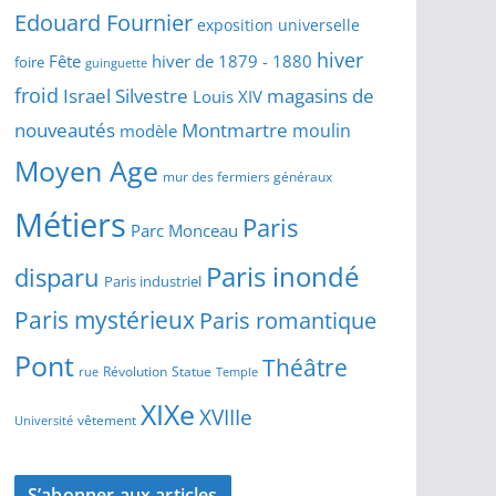
Edouard Fournier
exposition universelle
hiver
Fête
hiver de 1879 - 1880
foire
guinguette
froid
Israel Silvestre
magasins de
Louis XIV
Montmartre
nouveautés
moulin
modèle
Moyen Age
mur des fermiers généraux
Métiers
Paris
Parc Monceau
Paris inondé
disparu
Paris industriel
Paris mystérieux
Paris romantique
Pont
Théâtre
Révolution
Statue
Temple
rue
XIXe
XVIIIe
vêtement
Université
S’abonner aux articles