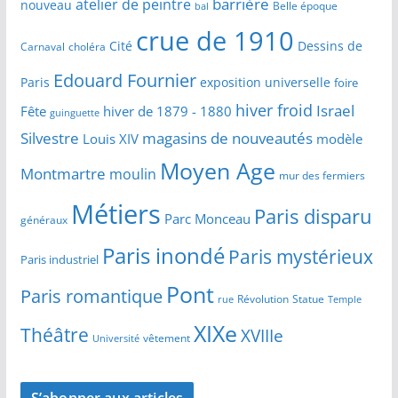
barrière
atelier de peintre
nouveau
Belle époque
bal
crue de 1910
Cité
Dessins de
Carnaval
choléra
Edouard Fournier
Paris
exposition universelle
foire
hiver froid
Israel
Fête
hiver de 1879 - 1880
guinguette
Silvestre
magasins de nouveautés
Louis XIV
modèle
Moyen Age
Montmartre
moulin
mur des fermiers
Métiers
Paris disparu
Parc Monceau
généraux
Paris inondé
Paris mystérieux
Paris industriel
Pont
Paris romantique
Révolution
Statue
Temple
rue
XIXe
Théâtre
XVIIIe
vêtement
Université