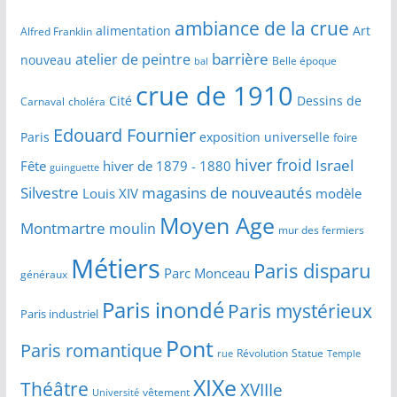
ambiance de la crue
alimentation
Art
Alfred Franklin
barrière
atelier de peintre
nouveau
Belle époque
bal
crue de 1910
Cité
Dessins de
Carnaval
choléra
Edouard Fournier
Paris
exposition universelle
foire
hiver froid
Israel
Fête
hiver de 1879 - 1880
guinguette
Silvestre
magasins de nouveautés
Louis XIV
modèle
Moyen Age
Montmartre
moulin
mur des fermiers
Métiers
Paris disparu
Parc Monceau
généraux
Paris inondé
Paris mystérieux
Paris industriel
Pont
Paris romantique
Révolution
Statue
Temple
rue
XIXe
Théâtre
XVIIIe
vêtement
Université