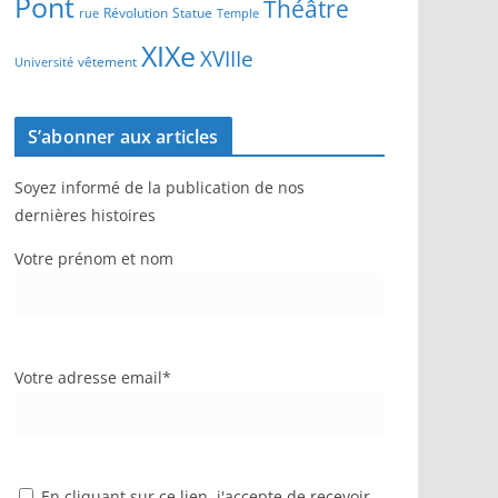
Pont
Théâtre
Révolution
Statue
Temple
rue
XIXe
XVIIIe
vêtement
Université
S’abonner aux articles
Soyez informé de la publication de nos
dernières histoires
Votre prénom et nom
Votre adresse email*
En cliquant sur ce lien, j'accepte de recevoir