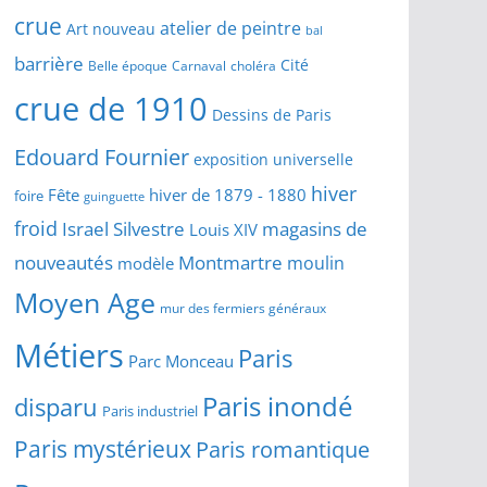
crue
atelier de peintre
Art nouveau
bal
barrière
Cité
Belle époque
Carnaval
choléra
crue de 1910
Dessins de Paris
Edouard Fournier
exposition universelle
hiver
Fête
hiver de 1879 - 1880
foire
guinguette
froid
Israel Silvestre
magasins de
Louis XIV
Montmartre
nouveautés
moulin
modèle
Moyen Age
mur des fermiers généraux
Métiers
Paris
Parc Monceau
Paris inondé
disparu
Paris industriel
Paris mystérieux
Paris romantique