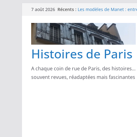
Passer
Récents :
Les modèles de Manet : entre
7 août 2026
au
scandale
Les modèles de Claude Monet
contenu
derrière l’impressionnisme
Les modèles de Toulouse-Laut
confidences de la Belle Épo
Les modèles de Pierre‑August
Histoires de Paris
complicités au cœur de l’im
Les modèles de Degas : danse
d’un Paris moderne
A chaque coin de rue de Paris, des histoires…
souvent revues, réadaptées mais fascinantes