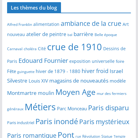
Les thèmes du blog
ambiance de la crue
alimentation
Art
Alfred Franklin
barrière
atelier de peintre
nouveau
Belle époque
bal
crue de 1910
Cité
Dessins de
Carnaval
choléra
Edouard Fournier
Paris
exposition universelle
foire
hiver froid
Israel
Fête
hiver de 1879 - 1880
guinguette
Silvestre
magasins de nouveautés
Louis XIV
modèle
Moyen Age
Montmartre
moulin
mur des fermiers
Métiers
Paris disparu
Parc Monceau
généraux
Paris inondé
Paris mystérieux
Paris industriel
Pont
Paris romantique
Révolution
Statue
Temple
rue