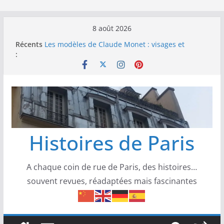
8 août 2026
Récents
Les modèles de Claude Monet : visages et
:
présences derrière l’impressionnisme
Les modèles de Toulouse-Lautrec : visages,
corps et confidences de la Belle Époque
Les modèles de Pierre‑Auguste Renoir : visages,
corps et complicités au cœur de
l’impressionnisme
Les modèles de Degas : danseuses, travailleuses
et visages d’un Paris moderne
Histoires de Paris
Les modèles de Manet : entre intimité,
modernité et scandale
A chaque coin de rue de Paris, des histoires…
souvent revues, réadaptées mais fascinantes