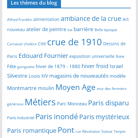
Les thèmes du blog
ambiance de la crue
alimentation
Art
Alfred Franklin
barrière
atelier de peintre
nouveau
Belle époque
bal
crue de 1910
Cité
Dessins de
Carnaval
choléra
Edouard Fournier
Paris
exposition universelle
foire
hiver froid
Israel
Fête
hiver de 1879 - 1880
guinguette
Silvestre
magasins de nouveautés
Louis XIV
modèle
Moyen Age
Montmartre
moulin
mur des fermiers
Métiers
Paris disparu
Parc Monceau
généraux
Paris inondé
Paris mystérieux
Paris industriel
Pont
Paris romantique
Révolution
Statue
Temple
rue