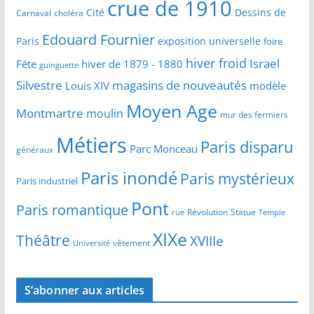
crue de 1910
Cité
Dessins de
Carnaval
choléra
Edouard Fournier
Paris
exposition universelle
foire
hiver froid
Israel
Fête
hiver de 1879 - 1880
guinguette
Silvestre
magasins de nouveautés
Louis XIV
modèle
Moyen Age
Montmartre
moulin
mur des fermiers
Métiers
Paris disparu
Parc Monceau
généraux
Paris inondé
Paris mystérieux
Paris industriel
Pont
Paris romantique
Révolution
Statue
Temple
rue
XIXe
Théâtre
XVIIIe
vêtement
Université
S’abonner aux articles