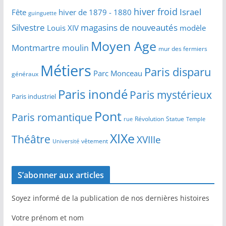
hiver froid
Israel
Fête
hiver de 1879 - 1880
guinguette
Silvestre
magasins de nouveautés
Louis XIV
modèle
Moyen Age
Montmartre
moulin
mur des fermiers
Métiers
Paris disparu
Parc Monceau
généraux
Paris inondé
Paris mystérieux
Paris industriel
Pont
Paris romantique
Révolution
Statue
Temple
rue
XIXe
Théâtre
XVIIIe
vêtement
Université
S’abonner aux articles
Soyez informé de la publication de nos dernières histoires
Votre prénom et nom