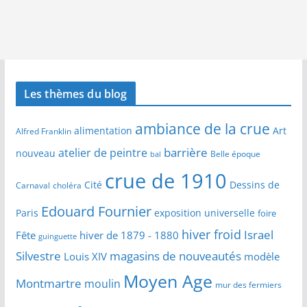
Les thèmes du blog
ambiance de la crue
alimentation
Art
Alfred Franklin
barrière
atelier de peintre
nouveau
Belle époque
bal
crue de 1910
Cité
Dessins de
Carnaval
choléra
Edouard Fournier
Paris
exposition universelle
foire
hiver froid
Israel
Fête
hiver de 1879 - 1880
guinguette
Silvestre
magasins de nouveautés
Louis XIV
modèle
Moyen Age
Montmartre
moulin
mur des fermiers