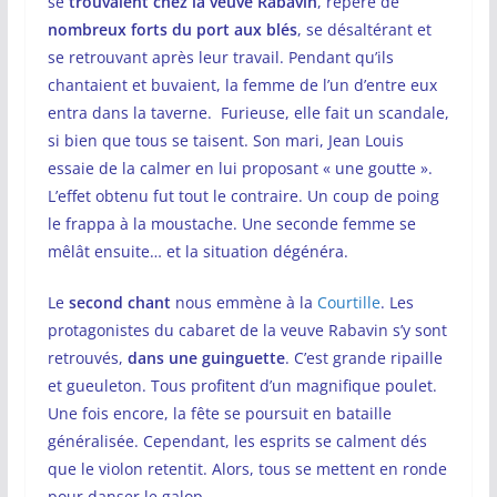
se
trouvaient chez la veuve Rabavin
, repère de
nombreux forts du port aux blés
, se désaltérant et
se retrouvant après leur travail. Pendant qu’ils
chantaient et buvaient, la femme de l’un d’entre eux
entra dans la taverne. Furieuse, elle fait un scandale,
si bien que tous se taisent. Son mari, Jean Louis
essaie de la calmer en lui proposant « une goutte ».
L’effet obtenu fut tout le contraire. Un coup de poing
le frappa à la moustache. Une seconde femme se
mêlât ensuite… et la situation dégénéra.
Le
second chant
nous emmène à la
Courtille
. Les
protagonistes du cabaret de la veuve Rabavin s’y sont
retrouvés,
dans une guinguette
. C’est grande ripaille
et gueuleton. Tous profitent d’un magnifique poulet.
Une fois encore, la fête se poursuit en bataille
généralisée. Cependant, les esprits se calment dés
que le violon retentit. Alors, tous se mettent en ronde
pour danser le galop.